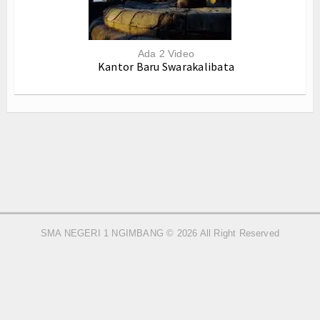
Liputan
Program
Ada 2 Video
Kantor Baru Swarakalibata
Tahfidzul Quran
Ketarunaan
Double Track
Prestasi
E-Learning
Download
SMA NEGERI 1 NGIMBANG © 2026 All Right Reserved
Dokumentasi
Koleksi Video