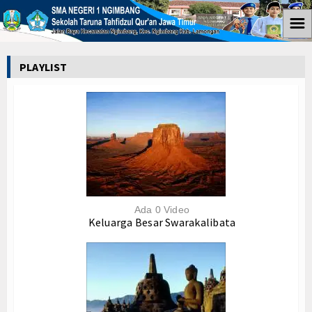
☰
Home
PLAYLIST
Informasi
Kegiatan Ekstra
Kegiatan Sekolah
Kegiatan Osis
Agenda
Ada 0 Video
Keluarga Besar Swarakalibata
Coretan
Coretan SIswa
Coretan Guru