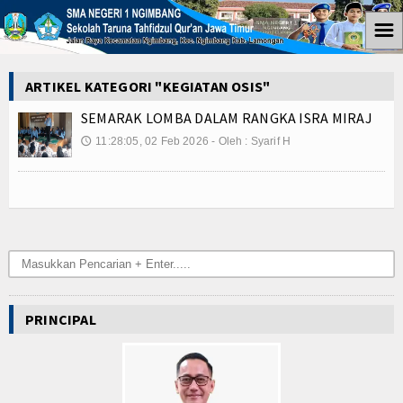
☰
Home
ARTIKEL KATEGORI "KEGIATAN OSIS"
Informasi
SEMARAK LOMBA DALAM RANGKA ISRA MIRAJ
11:28:05, 02 Feb 2026 - Oleh : Syarif H
🕔
Kegiatan Ekstra
Kegiatan Sekolah
Kegiatan Osis
Agenda
Coretan
PRINCIPAL
Coretan SIswa
Coretan Guru