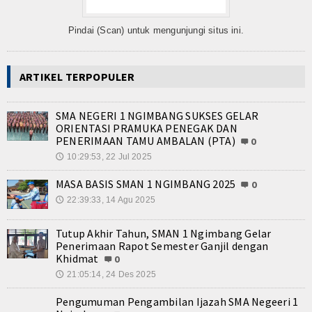
Album Foto
Pindai (Scan) untuk mengunjungi situs ini.
Berita
Teknologi
ARTIKEL TERPOPULER
Pers Release
SMA NEGERI 1 NGIMBANG SUKSES GELAR
Feature
ORIENTASI PRAMUKA PENEGAK DAN
PENERIMAAN TAMU AMBALAN (PTA)
0
Lainnya
10:29:53, 22 Jul 2025
🕔
Kesehatan
MASA BASIS SMAN 1 NGIMBANG 2025
0
22:39:33, 14 Agu 2025
🕔
Contact
Tutup Akhir Tahun, SMAN 1 Ngimbang Gelar
Penerimaan Rapot Semester Ganjil dengan
Khidmat
0
21:05:14, 24 Des 2025
🕔
Pengumuman Pengambilan Ijazah SMA Negeeri 1