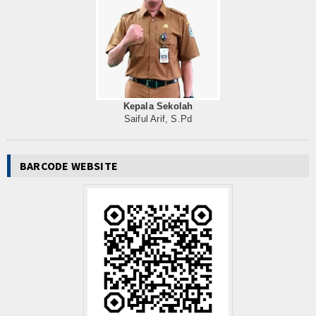
Liputan
Program
Tahfidzul Quran
Ketarunaan
Kepala Sekolah
Saiful Arif, S.Pd
Double Track
BARCODE WEBSITE
Prestasi
E-Learning
Download
Dokumentasi
Koleksi Video