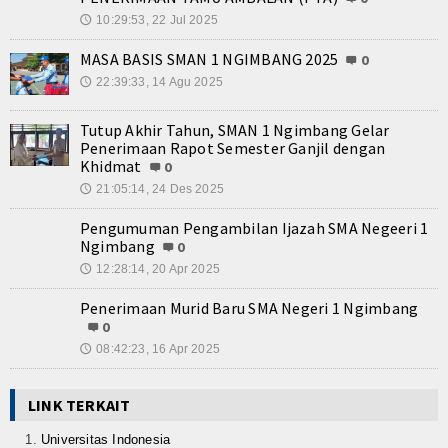
10:29:53, 22 Jul 2025
🕔
MASA BASIS SMAN 1 NGIMBANG 2025
0
22:39:33, 14 Agu 2025
🕔
Tutup Akhir Tahun, SMAN 1 Ngimbang Gelar
Penerimaan Rapot Semester Ganjil dengan
Khidmat
0
21:05:14, 24 Des 2025
🕔
Pengumuman Pengambilan Ijazah SMA Negeeri 1
Ngimbang
0
12:28:14, 20 Apr 2025
🕔
Penerimaan Murid Baru SMA Negeri 1 Ngimbang
0
08:42:23, 16 Apr 2025
🕔
LINK TERKAIT
Universitas Indonesia