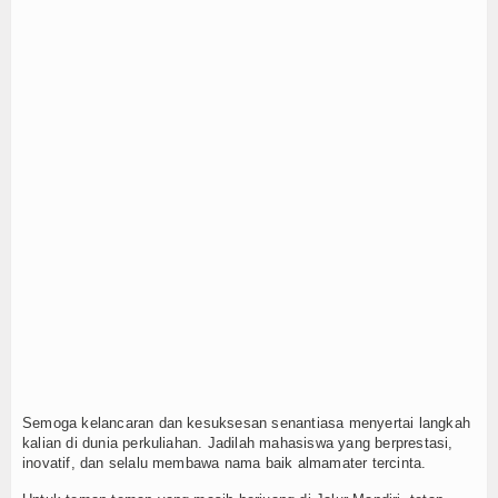
Album Foto
Berita
Teknologi
Pers Release
Feature
Lainnya
Kesehatan
Contact
Semoga kelancaran dan kesuksesan senantiasa menyertai langkah
kalian di dunia perkuliahan. Jadilah mahasiswa yang berprestasi,
inovatif, dan selalu membawa nama baik almamater tercinta.