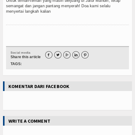
Untuk teman-teman yang masih berjuang di Jalur Mandiri, tetap
semangat dan jangan pantang menyerah! Doa kami selalu
menyertai langkah kalian
Social media





Share this article
TAGS:
KOMENTAR DARI FACEBOOK
WRITE A COMMENT