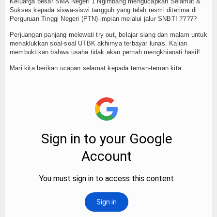
Keluarga besar SMA Negeri 1 Ngimbang mengucapkan Selamat &
Liputan
Sukses kepada siswa-siswi tangguh yang telah resmi diterima di
Perguruan Tinggi Negeri (PTN) impian melalui jalur SNBT! ?????
Program
Perjuangan panjang melewati try out, belajar siang dan malam untuk
menaklukkan soal-soal UTBK akhirnya terbayar lunas. Kalian
Tahfidzul Quran
membuktikan bahwa usaha tidak akan pernah mengkhianati hasil!
Mari kita berikan ucapan selamat kepada teman-teman kita:
Ketarunaan
Double Track
Prestasi
E-Learning
Download
Dokumentasi
Koleksi Video