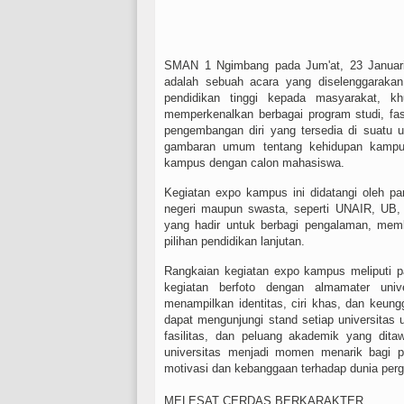
SMAN 1 Ngimbang pada Jum'at, 23 Januar
adalah sebuah acara yang diselenggarakan
pendidikan tinggi kepada masyarakat, 
memperkenalkan berbagai program studi, fa
pengembangan diri yang tersedia di suatu u
gambaran umum tentang kehidupan kampus 
kampus dengan calon mahasiswa.
Kegiatan expo kampus ini didatangi oleh pa
negeri maupun swasta, seperti UNAIR, UB
yang hadir untuk berbagi pengalaman, mem
pilihan pendidikan lanjutan.
Rangkaian kegiatan expo kampus meliputi par
kegiatan berfoto dengan almamater univ
menampilkan identitas, ciri khas, dan keung
dapat mengunjungi stand setiap universitas 
fasilitas, dan peluang akademik yang dita
universitas menjadi momen menarik bagi 
motivasi dan kebanggaan terhadap dunia pergu
MELESAT CERDAS BERKARAKTER