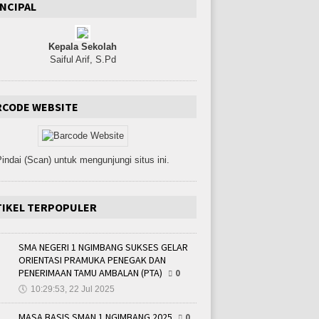
NCIPAL
Kepala Sekolah
Saiful Arif, S.Pd
RCODE WEBSITE
indai (Scan) untuk mengunjungi situs ini.
TIKEL TERPOPULER
SMA NEGERI 1 NGIMBANG SUKSES GELAR
ORIENTASI PRAMUKA PENEGAK DAN
PENERIMAAN TAMU AMBALAN (PTA)
0
🕔
10:29:53, 22 Jul 2025
MASA BASIS SMAN 1 NGIMBANG 2025
0