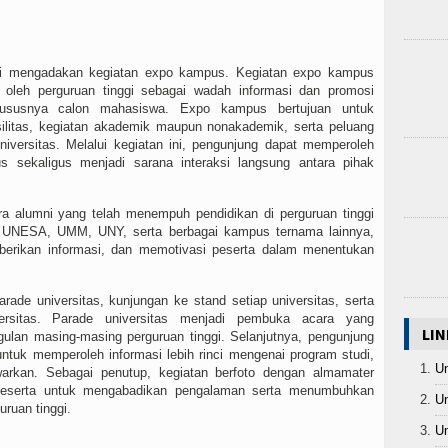
i mengadakan kegiatan expo kampus. Kegiatan expo kampus
 oleh perguruan tinggi sebagai wadah informasi dan promosi
khususnya calon mahasiswa. Expo kampus bertujuan untuk
silitas, kegiatan akademik maupun nonakademik, serta peluang
niversitas. Melalui kegiatan ini, pengunjung dapat memperoleh
sekaligus menjadi sarana interaksi langsung antara pihak
ra alumni yang telah menempuh pendidikan di perguruan tinggi
, UNESA, UMM, UNY, serta berbagai kampus ternama lainnya,
berikan informasi, dan memotivasi peserta dalam menentukan
ade universitas, kunjungan ke stand setiap universitas, serta
ersitas. Parade universitas menjadi pembuka acara yang
LIN
gulan masing-masing perguruan tinggi. Selanjutnya, pengunjung
untuk memperoleh informasi lebih rinci mengenai program studi,
Un
warkan. Sebagai penutup, kegiatan berfoto dengan almamater
peserta untuk mengabadikan pengalaman serta menumbuhkan
Un
ruan tinggi.
Un