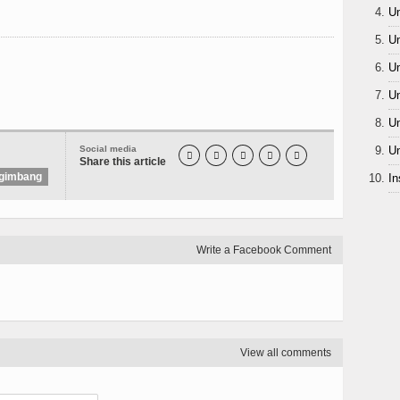
Un
Un
Un
Un
Un
Social media
Un





Share this article
ngimbang
In
Write a Facebook Comment
View all comments