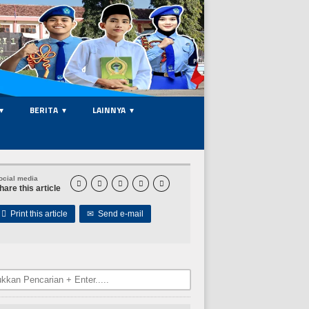
BERITA
LAINNYA
ocial media





hare this article

Print this article
✉
Send e-mail