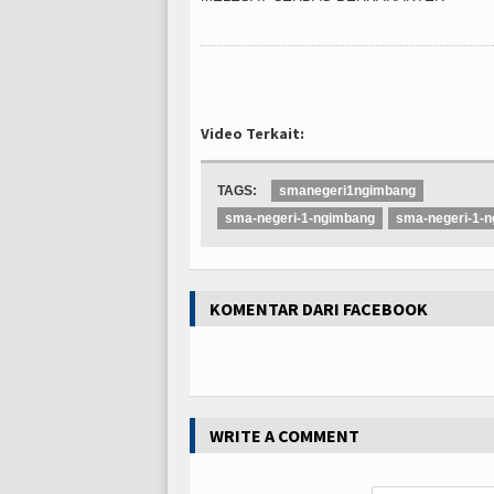
Video Terkait:
TAGS:
smanegeri1ngimbang
sma-negeri-1-ngimbang
sma-negeri-1-
KOMENTAR DARI FACEBOOK
WRITE A COMMENT