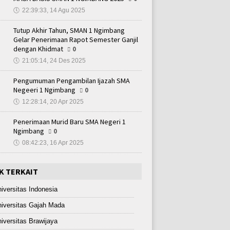
🕔
22:39:33, 14 Agu 2025
Tutup Akhir Tahun, SMAN 1 Ngimbang
Gelar Penerimaan Rapot Semester Ganjil
dengan Khidmat
0
🕔
21:05:14, 24 Des 2025
Pengumuman Pengambilan Ijazah SMA
Negeeri 1 Ngimbang
0
🕔
12:28:14, 20 Apr 2025
Penerimaan Murid Baru SMA Negeri 1
Ngimbang
0
🕔
08:42:23, 16 Apr 2025
K TERKAIT
iversitas Indonesia
iversitas Gajah Mada
iversitas Brawijaya