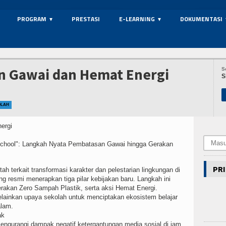
PROGRAM
PRESTASI
E-LEARNING
DOKUMENTASI
n Gawai dan Hemat Energi
S
S
OLAH
hool": Langkah Nyata Pembatasan Gawai hingga Gerakan
PRI
ah terkait transformasi karakter dan pelestarian lingkungan di
 resmi menerapkan tiga pilar kebijakan baru. Langkah ini
akan Zero Sampah Plastik, serta aksi Hemat Energi.
melainkan upaya sekolah untuk menciptakan ekosistem belajar
alam.
ak
engurangi dampak negatif ketergantungan media sosial di jam