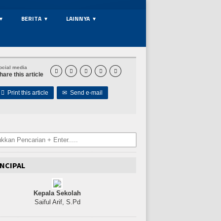
BERITA
LAINNYA
ocial media





hare this article

Print this article
✉
Send e-mail
NCIPAL
Kepala Sekolah
Saiful Arif, S.Pd