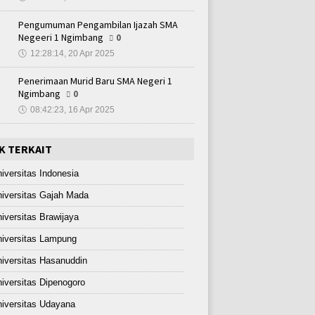
Pengumuman Pengambilan Ijazah SMA
Negeeri 1 Ngimbang
0
🕔
12:28:14, 20 Apr 2025
Penerimaan Murid Baru SMA Negeri 1
Ngimbang
0
🕔
08:42:23, 16 Apr 2025
K TERKAIT
iversitas Indonesia
iversitas Gajah Mada
iversitas Brawijaya
iversitas Lampung
iversitas Hasanuddin
iversitas Dipenogoro
iversitas Udayana