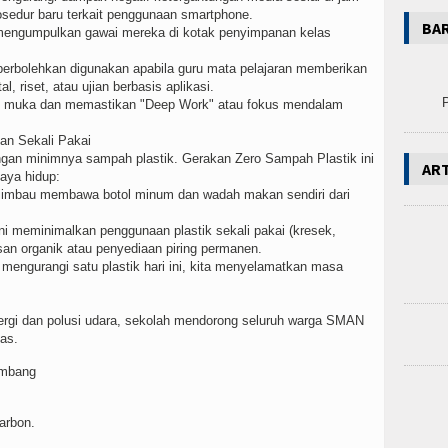
edur baru terkait penggunaan smartphone.
BA
 mengumpulkan gawai mereka di kotak penyimpanan kelas
erbolehkan digunakan apabila guru mata pelajaran memberikan
, riset, atau ujian berbasis aplikasi.
P
p muka dan memastikan "Deep Work" atau fokus mendalam
an Sekali Pakai
engan minimnya sampah plastik. Gerakan Zero Sampah Plastik ini
AR
aya hidup:
iimbau membawa botol minum dan wadah makan sendiri dari
i meminimalkan penggunaan plastik sekali pakai (kresek,
san organik atau penyediaan piring permanen.
n mengurangi satu plastik hari ini, kita menyelamatkan masa
nergi dan polusi udara, sekolah mendorong seluruh warga SMAN
tas.
imbang
arbon.