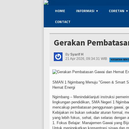
HOME
INFORMASI
CORETAN
CONTACT
Gerakan Pembatasa
By
Syarif H
21 Apr 2026, 09:34:31 WIB
KEGIATAN SEK
SMAN 1 Ngimbang Menuju "Green & Smart Sc
Hemat Energi
Ngimbang – Menindaklanjuti instruksi pemerint
lingkungan pendidikan, SMA Negeri 1 Ngimbang
mencakup pembatasan penggunaan gawai, ger
Kebijakan ini bukan sekadar aturan formal, 
yang lebih fokus, sehat, dan selaras dengan 
1. Fokus Belajar: Manajemen Gawai yang Bij
Untuk meningkatkan konsentrasi siswa dan m