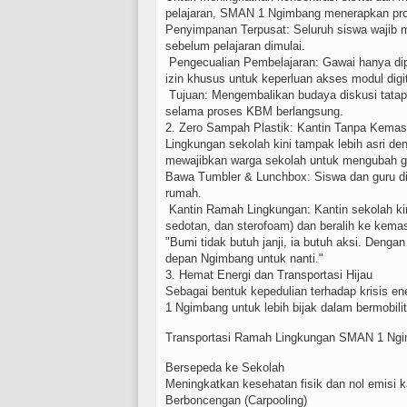
pelajaran, SMAN 1 Ngimbang menerapkan pros
Penyimpanan Terpusat: Seluruh siswa wajib
sebelum pelajaran dimulai.
Pengecualian Pembelajaran: Gawai hanya dip
izin khusus untuk keperluan akses modul digital
Tujuan: Mengembalikan budaya diskusi tata
selama proses KBM berlangsung.
2. Zero Sampah Plastik: Kantin Tanpa Kemas
Lingkungan sekolah kini tampak lebih asri d
mewajibkan warga sekolah untuk mengubah g
Bawa Tumbler & Lunchbox: Siswa dan guru d
rumah.
Kantin Ramah Lingkungan: Kantin sekolah kin
sedotan, dan sterofoam) dan beralih ke kema
"Bumi tidak butuh janji, ia butuh aksi. Denga
depan Ngimbang untuk nanti."
3. Hemat Energi dan Transportasi Hijau
Sebagai bentuk kepedulian terhadap krisis e
1 Ngimbang untuk lebih bijak dalam bermobili
Transportasi Ramah Lingkungan SMAN 1 Ng
Bersepeda ke Sekolah
Meningkatkan kesehatan fisik dan nol emisi k
Berboncengan (Carpooling)