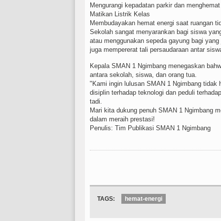
Mengurangi kepadatan parkir dan menghema
Matikan Listrik Kelas
Membudayakan hemat energi saat ruangan ti
Sekolah sangat menyarankan bagi siswa yan
atau menggunakan sepeda gayung bagi yang j
juga mempererat tali persaudaraan antar sisw
Kepala SMAN 1 Ngimbang menegaskan bahwa k
antara sekolah, siswa, dan orang tua.
"Kami ingin lulusan SMAN 1 Ngimbang tidak h
disiplin terhadap teknologi dan peduli terhada
tadi.
Mari kita dukung penuh SMAN 1 Ngimbang menj
dalam meraih prestasi!
Penulis: Tim Publikasi SMAN 1 Ngimbang
TAGS:
hemat-energi