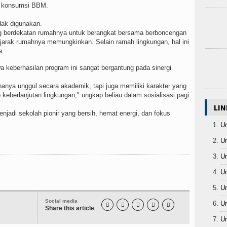
t konsumsi BBM.
dak digunakan.
g berdekatan rumahnya untuk berangkat bersama berboncengan
arak rumahnya memungkinkan. Selain ramah lingkungan, hal ini
a.
eberhasilan program ini sangat bergantung pada sinergi
anya unggul secara akademik, tapi juga memiliki karakter yang
p keberlanjutan lingkungan," ungkap beliau dalam sosialisasi pagi
LIN
adi sekolah pionir yang bersih, hemat energi, dan fokus
Un
Un
Un
Un
Un
Social media
Un





Share this article
Un