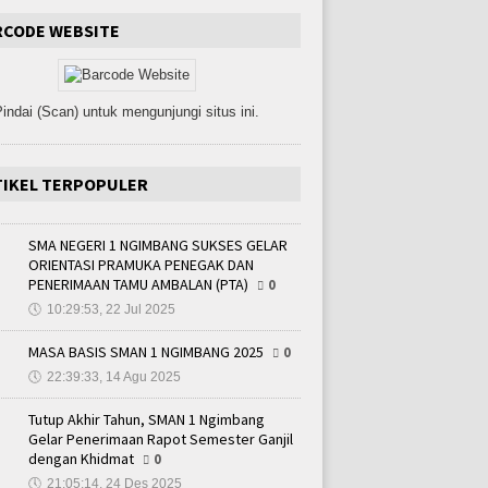
RCODE WEBSITE
indai (Scan) untuk mengunjungi situs ini.
TIKEL TERPOPULER
SMA NEGERI 1 NGIMBANG SUKSES GELAR
ORIENTASI PRAMUKA PENEGAK DAN
PENERIMAAN TAMU AMBALAN (PTA)
0
🕔
10:29:53, 22 Jul 2025
MASA BASIS SMAN 1 NGIMBANG 2025
0
🕔
22:39:33, 14 Agu 2025
Tutup Akhir Tahun, SMAN 1 Ngimbang
Gelar Penerimaan Rapot Semester Ganjil
dengan Khidmat
0
🕔
21:05:14, 24 Des 2025