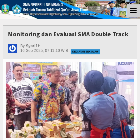
☰
Home
Monitoring dan Evaluasi SMA Double Track
Informasi
By
Syarif H
16 Sep 2025, 07:11:10 WIB
Kegiatan Ekstra
KEGIATAN SEKOLAH
Kegiatan Sekolah
Kegiatan Osis
Agenda
Coretan
Coretan SIswa
Coretan Guru