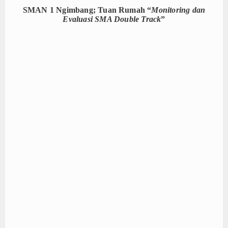
SMAN 1 Ngimbang; Tuan Rumah “
Monitoring dan
Liputan
Evaluasi SMA Double Track
”
Program
Tahfidzul Quran
Ketarunaan
Double Track
Prestasi
E-Learning
Download
Dokumentasi
Koleksi Video