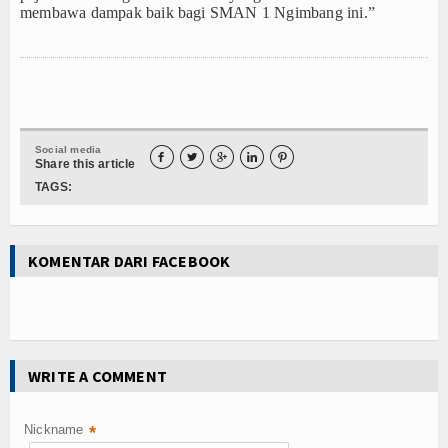
membawa dampak baik bagi SMAN 1 Ngimbang ini.”
Social media





Share this article
TAGS:
KOMENTAR DARI FACEBOOK
WRITE A COMMENT
Nickname
*