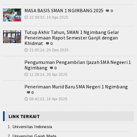
MASA BASIS SMAN 1 NGIMBANG 2025
0
22:39:33, 14 Agu 2025
🕔
Tutup Akhir Tahun, SMAN 1 Ngimbang Gelar
Penerimaan Rapot Semester Ganjil dengan
Khidmat
0
21:05:14, 24 Des 2025
🕔
Pengumuman Pengambilan Ijazah SMA Negeeri 1
Ngimbang
0
12:28:14, 20 Apr 2025
🕔
Penerimaan Murid Baru SMA Negeri 1 Ngimbang
0
08:42:23, 16 Apr 2025
🕔
LINK TERKAIT
Universitas Indonesia
Universitas Gajah Mada