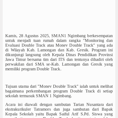
Album Foto
Berita
Teknologi
Pers Release
Kamis, 28 Agustus 2025, SMAN1 Ngimbang berkesempatan
untuk menjadi tuan rumah dalam rangka "Monitoring dan
Evaluasi Double Track atau Monev Double Track" yang ada
Feature
di Wilayah Kab. Lamongan dan Kab. Gresik. Program ini
dikunjungi langsung oleh Kepala Dinas Pendidikan Provinsi
Lainnya
Jawa Timur bersama tim dari ITS dan tentunya dihadiri oleh
perwakilan dari SMA se-Kab. Lamongan dan Gresik yang
Kesehatan
memiliki program Double Track.
Contact
Tujuan utama dari "Monev Double Track" ialah untuk melihat
bagaimana perkembangan program Double Track di setiap
sekolah termasuk SMAN 1 Ngimbang.
Acara ini diawali dengan sambutan Tarian Nusantara dari
ekstrakurikuler Tatramors dan juga sambutan dari Bapak
Kepala Sekolah yaitu Bapak Saiful Arif S.Pd. Siswa yang