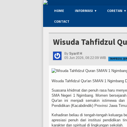
HOME
INFORMASI
CORETAN
CONTACT
Wisuda Tahfidzul Q
By
Syarif H
05 Jun 2026, 08:22:09 WIB
TAHFIDZUL Q
Wisuda Tahfidzul Qur'an SMAN 1 Ngimbang D
Suasana khidmat dan penuh rasa haru menyeli
SMA Negeri 1 Ngimbang. Momen bersejarah b
Qur'an ini menjadi semakin istimewa dan
Pendidikan (Kacabdindik) Provinsi Jawa Timu
Kehadiran beliau di tengah-tengah keluarg
apresiasi penuh dari institusi pendidikan t
karakter dan spiritual di lingkungan sekolah.