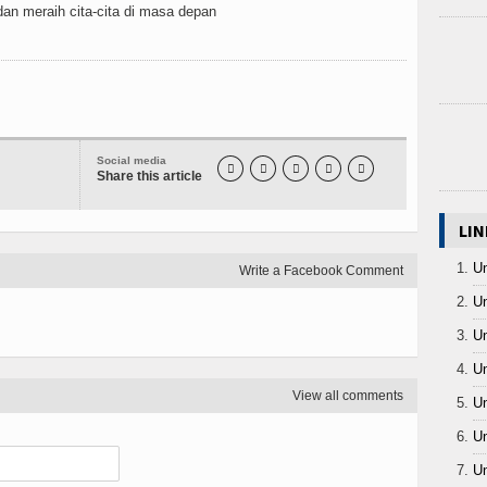
an meraih cita-cita di masa depan
Social media





Share this article
LIN
Un
Write a Facebook Comment
Un
Un
Un
View all comments
Un
Un
Un