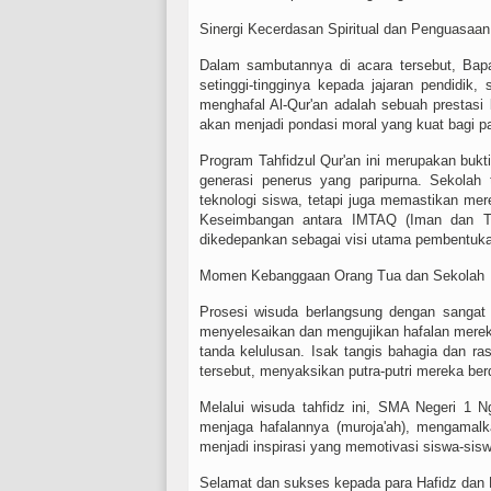
Sinergi Kecerdasan Spiritual dan Penguasaa
Dalam sambutannya di acara tersebut, Bapa
setinggi-tingginya kepada jajaran pendidi
menghafal Al-Qur'an adalah sebuah prestasi 
akan menjadi pondasi moral yang kuat bagi 
Program Tahfidzul Qur'an ini merupakan bu
generasi penerus yang paripurna. Sekolah 
teknologi siswa, tetapi juga memastikan mere
Keseimbangan antara IMTAQ (Iman dan Ta
dikedepankan sebagai visi utama pembentuka
Momen Kebanggaan Orang Tua dan Sekolah
Prosesi wisuda berlangsung dengan sangat 
menyelesaikan dan mengujikan hafalan merek
tanda kelulusan. Isak tangis bahagia dan ras
tersebut, menyaksikan putra-putri mereka berd
Melalui wisuda tahfidz ini, SMA Negeri 1 
menjaga hafalannya (muroja'ah), mengamalkan 
menjadi inspirasi yang memotivasi siswa-siswi
Selamat dan sukses kepada para Hafidz dan