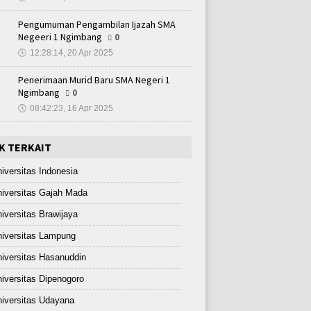
Pengumuman Pengambilan Ijazah SMA
Negeeri 1 Ngimbang
0
🕔
12:28:14, 20 Apr 2025
Penerimaan Murid Baru SMA Negeri 1
Ngimbang
0
🕔
08:42:23, 16 Apr 2025
K TERKAIT
iversitas Indonesia
iversitas Gajah Mada
iversitas Brawijaya
iversitas Lampung
iversitas Hasanuddin
iversitas Dipenogoro
iversitas Udayana