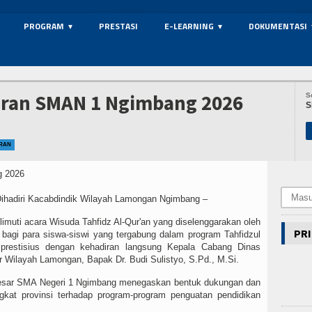
PROGRAM
PRESTASI
E-LEARNING
DOKUMENTASI
uran SMAN 1 Ngimbang 2026
S
S
URAN
ihadiri Kacabdindik Wilayah Lamongan Ngimbang –
muti acara Wisuda Tahfidz Al-Qur'an yang diselenggarakan oleh
PRI
agi para siswa-siswi yang tergabung dalam program Tahfidzul
 prestisius dengan kehadiran langsung Kepala Cabang Dinas
r Wilayah Lamongan, Bapak Dr. Budi Sulistyo, S.Pd., M.Si.
a besar SMA Negeri 1 Ngimbang menegaskan bentuk dukungan dan
ingkat provinsi terhadap program-program penguatan pendidikan