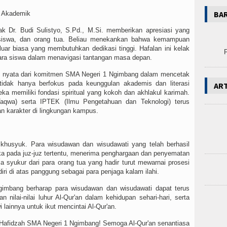
BA
n Akademik
k Dr. Budi Sulistyo, S.Pd., M.Si. memberikan apresiasi yang
k, siswa, dan orang tua. Beliau menekankan bahwa kemampuan
luar biasa yang membutuhkan dedikasi tinggi. Hafalan ini kelak
P
para siswa dalam menavigasi tantangan masa depan.
kti nyata dari komitmen SMA Negeri 1 Ngimbang dalam mencetak
tidak hanya berfokus pada keunggulan akademis dan literasi
AR
ka memiliki fondasi spiritual yang kokoh dan akhlakul karimah.
qwa) serta IPTEK (Ilmu Pengetahuan dan Teknologi) terus
n karakter di lingkungan kampus.
khusyuk. Para wisudawan dan wisudawati yang telah berhasil
a pada juz-juz tertentu, menerima penghargaan dan penyematan
a syukur dari para orang tua yang hadir turut mewarnai prosesi
iri di atas panggung sebagai para penjaga kalam ilahi.
Ngimbang berharap para wisudawan dan wisudawati dapat terus
nilai-nilai luhur Al-Qur'an dalam kehidupan sehari-hari, serta
 lainnya untuk ikut mencintai Al-Qur'an.
 Hafidzah SMA Negeri 1 Ngimbang! Semoga Al-Qur'an senantiasa