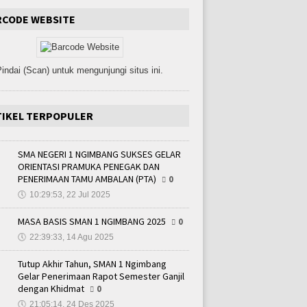
RCODE WEBSITE
indai (Scan) untuk mengunjungi situs ini.
TIKEL TERPOPULER
SMA NEGERI 1 NGIMBANG SUKSES GELAR
ORIENTASI PRAMUKA PENEGAK DAN
PENERIMAAN TAMU AMBALAN (PTA)
0
🕔
10:29:53, 22 Jul 2025
MASA BASIS SMAN 1 NGIMBANG 2025
0
🕔
22:39:33, 14 Agu 2025
Tutup Akhir Tahun, SMAN 1 Ngimbang
Gelar Penerimaan Rapot Semester Ganjil
dengan Khidmat
0
🕔
21:05:14, 24 Des 2025