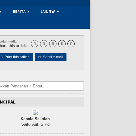
BERITA
LAINNYA
ocial media





hare this article

Print this article
✉
Send e-mail
NCIPAL
Kepala Sekolah
Saiful Arif, S.Pd